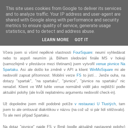
This site uses cookies from Google to deliver its services
Les Coccinelles
and to analyze traffic. Your IP address and user-agent are
shared with Google along with performance and security
metrics to ensure quality of service, generate usage
statistics, and to detect and address abuse.
pondělí, května 24, 2010
FourSquare neumí vyhledávat?
LEARN MORE
GOT IT
Včera jsem si všiml nepěkné vlastnosti
FourSquare
: neumí vyhledávat
nebo to aspoň neumím já. Během sledování finále MS v hokeji
(samozřejmě v přestávce mezi třetinami) jsem vytvořil
venue pivnice Na
Spartaku
. Asi ale došlo ke změně v API a klient
WinMoSquare
mi ale
nedovolil zapsat přítomnost. Mobilní verze
FS
to jistí... Jenže ouha, na
dotazy "spartak", "na spartaku", "pivnice", "pivnice na spartaku" nic
nenašel. Klient ve WM tuhle venue normálně viděl jako nejbližší podle
aktuální polohy (ale kvůli neplatnému argumentu nedovolil check-in).
Už dopoledne jsem měl podobné potíže
v restauraci U Tlustých
, tam
jsem to ale omlouval diakritikou v názvu (na což už si pár lidí stěžovalo).
To ale není případ Spartaku.
Na dotaz "pivnice" najde FS v Brně (podle aktuálně nastavené polohy)