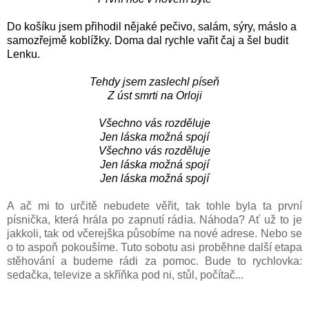
Do košíku jsem přihodil nějaké pečivo, salám, sýry, máslo a
samozřejmě koblížky. Doma dal rychle vařit čaj a šel budit
Lenku.
Tehdy jsem zaslechl píseň
Z úst smrti na Orloji
Všechno vás rozděluje
Jen láska možná spojí
Všechno vás rozděluje
Jen láska možná spojí
Jen láska možná spojí
A ač mi to určitě nebudete věřit, tak tohle byla ta první
písnička, která hrála po zapnutí rádia. Náhoda? Ať už to je
jakkoli, tak od včerejška působíme na nové adrese. Nebo se
o to aspoň pokoušíme. Tuto sobotu asi proběhne další etapa
stěhování a budeme rádi za pomoc. Bude to rychlovka:
sedačka, televize a skříňka pod ni, stůl, počítač...