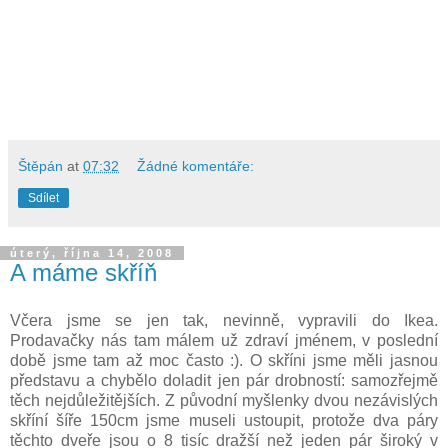
Štěpán
at
07:32
Žádné komentáře:
Sdílet
úterý, října 14, 2008
A máme skříň
Včera jsme se jen tak, nevinně, vypravili do Ikea.
Prodavačky nás tam málem už zdraví jménem, v poslední
době jsme tam až moc často :). O skříni jsme měli jasnou
představu a chybělo doladit jen pár drobností: samozřejmě
těch nejdůležitějších. Z původní myšlenky dvou nezávislých
skříní šíře 150cm jsme museli ustoupit, protože dva páry
těchto dveře jsou o 8 tisíc dražší než jeden pár široký v