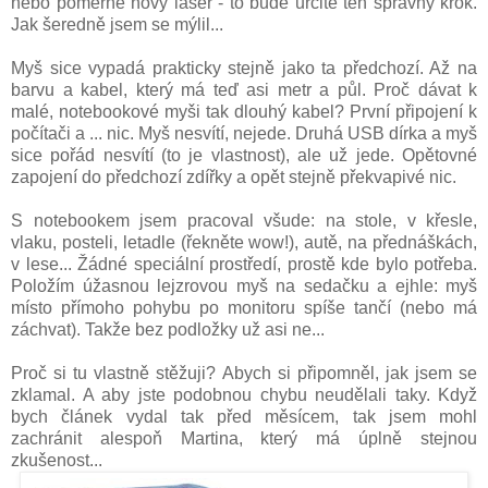
nebo poměrně nový laser - to bude určitě ten správný krok.
Jak šeredně jsem se mýlil...
Myš sice vypadá prakticky stejně jako ta předchozí. Až na
barvu a kabel, který má teď asi metr a půl. Proč dávat k
malé, notebookové myši tak dlouhý kabel? První připojení k
počítači a ... nic. Myš nesvítí, nejede. Druhá USB dírka a myš
sice pořád nesvítí (to je vlastnost), ale už jede. Opětovné
zapojení do předchozí zdířky a opět stejně překvapivé nic.
S notebookem jsem pracoval všude: na stole, v křesle,
vlaku, posteli, letadle (řekněte wow!), autě, na přednáškách,
v lese... Žádné speciální prostředí, prostě kde bylo potřeba.
Položím úžasnou lejzrovou myš na sedačku a ejhle: myš
místo přímoho pohybu po monitoru spíše tančí (nebo má
záchvat). Takže bez podložky už asi ne...
Proč si tu vlastně stěžuji? Abych si připomněl, jak jsem se
zklamal. A aby jste podobnou chybu neudělali taky. Když
bych článek vydal tak před měsícem, tak jsem mohl
zachránit alespoň Martina, který má úplně stejnou
zkušenost...