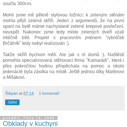
součtu 300cm.
Mohli jsme mít pěkně stylovou ložnici: k zeleným stěnám
mohla přijít zelená skříň. Jeden z argumentů, že na první
spaní na bytě máme nachystané zelené krepové povlečení,
neuspěl. Nakonec jsme tedy místo zelených dveří vzali
mléčně bílé. Projekt s pracovním jménem "rybníček
Brčálník" tedy nebyl realizován :).
Takže skříň bychom měli. Ale jak s ní domů :). Naštěstí
pomohla specializovaná stěhovací firma "Kamarádi", která i
přes pokročilou hodinu přispěchala na pomoc a okolo
jedenácté byla zásilka na místě. Ještě jednou díky Martinovi
a Mišákovi.
Štěpán
at
07:14
1 komentář:
Sdílet
pondělí, října 13, 2008
Obklady v kuchyni