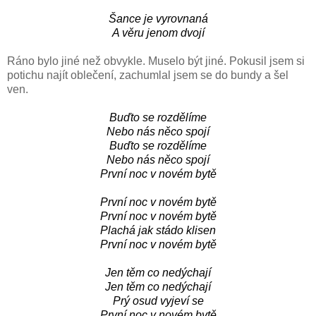
Šance je vyrovnaná
A věru jenom dvojí
Ráno bylo jiné než obvykle. Muselo být jiné. Pokusil jsem si
potichu najít oblečení, zachumlal jsem se do bundy a šel
ven.
Buďto se rozdělíme
Nebo nás něco spojí
Buďto se rozdělíme
Nebo nás něco spojí
První noc v novém bytě
První noc v novém bytě
První noc v novém bytě
Plachá jak stádo klisen
První noc v novém bytě
Jen těm co nedýchají
Jen těm co nedýchají
Prý osud vyjeví se
První noc v novém bytě