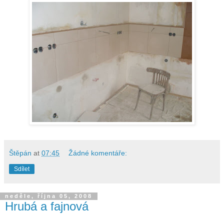
Štěpán
at
07:45
Žádné komentáře:
Sdílet
neděle, října 05, 2008
Hrubá a fajnová