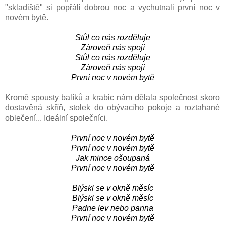
"skladiště" si popřáli dobrou noc a vychutnali první noc v
novém bytě.
Stůl co nás rozděluje
Zároveň nás spojí
Stůl co nás rozděluje
Zároveň nás spojí
První noc v novém bytě
Kromě spousty balíků a krabic nám dělala společnost skoro
dostavěná skříň, stolek do obývacího pokoje a roztahané
oblečení... Ideální společníci.
První noc v novém bytě
První noc v novém bytě
Jak mince ošoupaná
První noc v novém bytě
Blýskl se v okně měsíc
Blýskl se v okně měsíc
Padne lev nebo panna
První noc v novém bytě