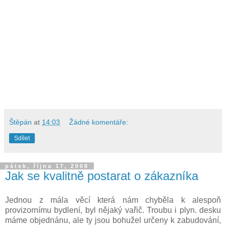
Štěpán
at
14:03
Žádné komentáře:
Sdílet
pátek, října 17, 2008
Jak se kvalitně postarat o zákazníka
Jednou z mála věcí která nám chyběla k alespoň
provizornímu bydlení, byl nějaký vařič. Troubu i plyn. desku
máme objednánu, ale ty jsou bohužel určeny k zabudování,