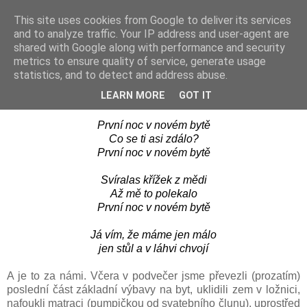
This site uses cookies from Google to deliver its services
Les Coccinelles
and to analyze traffic. Your IP address and user-agent are
shared with Google along with performance and security
metrics to ensure quality of service, generate usage
statistics, and to detect and address abuse.
pondělí, října 20, 2008
První noc v novém bytě
LEARN MORE
GOT IT
První noc v novém bytě
Co se ti asi zdálo?
První noc v novém bytě
Svíralas křížek z mědi
Až mě to polekalo
První noc v novém bytě
Já vím, že máme jen málo
jen stůl a v láhvi chvojí
A je to za námi. Včera v podvečer jsme převezli (prozatím)
poslední část základní výbavy na byt, uklidili zem v ložnici,
nafoukli matraci (pumpičkou od svatebního člunu), uprostřed