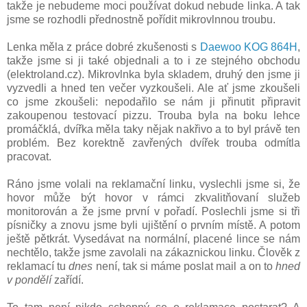
takže je nebudeme moci používat dokud nebude linka. A tak
jsme se rozhodli přednostně pořídit mikrovlnnou troubu.
Lenka měla z práce dobré zkušenosti s
Daewoo KOG 864H
,
takže jsme si ji také objednali a to i ze stejného obchodu
(elektroland.cz). Mikrovlnka byla skladem, druhý den jsme ji
vyzvedli a hned ten večer vyzkoušeli. Ale ať jsme zkoušeli
co jsme zkoušeli: nepodařilo se nám ji přinutit připravit
zakoupenou testovací pizzu. Trouba byla na boku lehce
promáčklá, dvířka měla taky nějak nakřivo a to byl právě ten
problém. Bez korektně zavřených dvířek trouba odmítla
pracovat.
Ráno jsme volali na reklamační linku, vyslechli jsme si, že
hovor může být hovor v rámci zkvalitňovaní služeb
monitorován a že jsme první v pořadí. Poslechli jsme si tři
písničky a znovu jsme byli ujištění o prvním místě. A potom
ještě pětkrát. Vysedávat na normální, placené lince se nám
nechtělo, takže jsme zavolali na zákaznickou linku. Člověk z
reklamací tu
dnes
není, tak si máme poslat mail a on to
hned
v pondělí
zařídí.