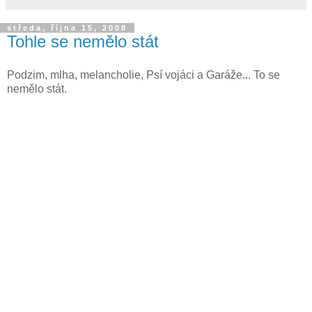
středa, října 15, 2008
Tohle se nemělo stát
Podzim, mlha, melancholie, Psí vojáci a Garáže... To se
nemělo stát.