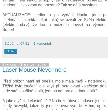
To tam není nikdo schopný se o reklamace postarat? A
telefonní linka zvoní do prázdna? Tak se dělá bussines...
AKTUALIZACE: nedlouho po vydání článku (den po
telefonátu na reklamační linku) se ozvali ze Světa elektra
(elektroland.cz), že troubu můžeme dovézt na výměnu.
Super!
Štěpán
at
07:31
1 komentář:
Sdílet
čtvrtek, října 16, 2008
Laser Mouse Nevermore
Před prázdninami mi odešla moje malá myš k notebooku.
Těžké bylo loučení, ale když při scrolování kolečkem dolů
jede stránka třikrát dolů, jednou nahoru a jednou dolů?
A jaké myši teď vlastně frčí? Na bezdrátové hlodavce jsem si
nikdy nezvykl, takže ty jsem zrovna vyřadil. Hmm, optika