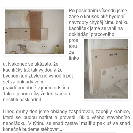
Po posledním víkendu jsme
zase o kousek blíž bydlení:
navzdory chybějícímu balíku
kachliček jsme se vrhli na
obkládání
pracovního
pros
toru
za
linko
u. Nakonec se ukázalo, že
kachličky tak tak vyjdou a že
bychom jen zbytečně vyhodili pět
set za obklady velmi
pravděpodobně v jiném odstínu.
Takže jenom díky že ten kamion
nestihli naskladnit.
Hned druhý den jsme obklady zaspárovali, zapojily krabice,
které se budou natírat a provedli úklid všeho stavebního
nepořádku. V týdnu se snad zastaví malíř a pak už se snad
konečně budeme stěhovat...