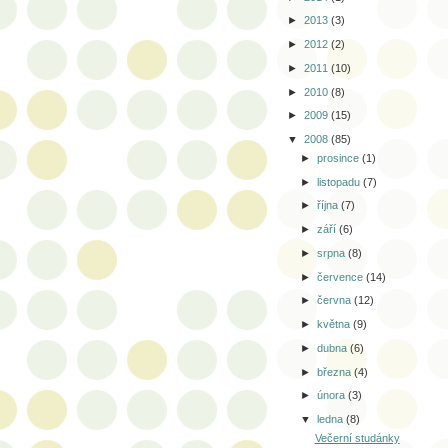
►
2013
(3)
►
2012
(2)
►
2011
(10)
►
2010
(8)
►
2009
(15)
▼
2008
(85)
►
prosince
(1)
►
listopadu
(7)
►
října
(7)
►
září
(6)
►
srpna
(8)
►
července
(14)
►
června
(12)
►
května
(9)
►
dubna
(6)
►
března
(4)
►
února
(3)
▼
ledna
(8)
Večerní studánky