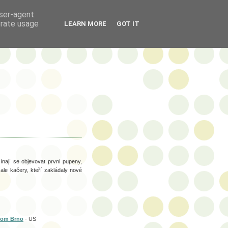
user-agent
erate usage
LEARN MORE
GOT IT
ínají se objevovat první pupeny,
ale kačery, kteří zakládaly nové
rom Brno
- US