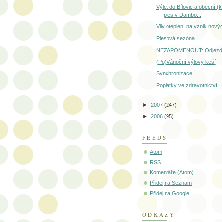
Výlet do Bílovic a obecní (
ples v Dambo...
Vliv oteplení na vznik nový
Plesová sezóna
NEZAPOMENOUT: Odjezd 
(Po)Vánoční výlovy keší
Synchronizace
Poplatky ve zdravotnictví
►
2007
(247)
►
2006
(95)
FEEDS
Atom
RSS
Komentáře (Atom)
Přidej na Seznam
Přidej na Google
ODKAZY