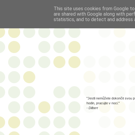
This site uses cookies from Google to 
are shared with Google along with per
statistics, and to detect and address 
"Jestli nemůžete dokončit svou p
hodin, pracujte v noci."
- Dilbert