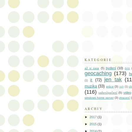
KATEGORIE
bydlení
(10)
až si zase
(5)
dvbt
geocaching
(173)
h
jen tak
(11
it
(72)
(1)
muzika
(33)
práce
(3)
ssh
(1)
ub
(116)
video
vaření/pečení
(5)
windows home server
(3)
ztracení
(
ARCHIV
►
2017
(1)
►
2015
(1)
►
2014
(1)