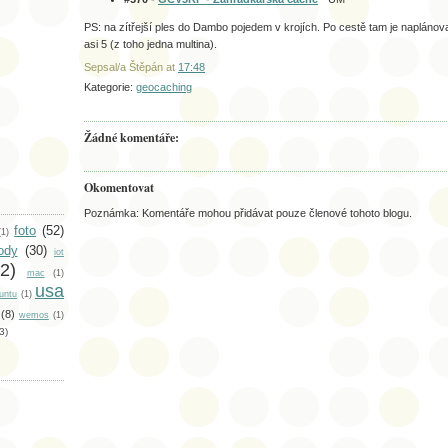
PS: na zítřejší ples do Dambo pojedem v krojích. Po cestě tam je naplánov
asi 5 (z toho jedna multina).
Sepsal/a Štěpán
at
17:48
Kategorie:
geocaching
Žádné komentáře:
Okomentovat
Poznámka: Komentáře mohou přidávat pouze členové tohoto blogu.
foto
(52)
(1)
ody
(30)
iot
2)
mac
(1)
usa
untu
(1)
(8)
wemos
(1)
3)