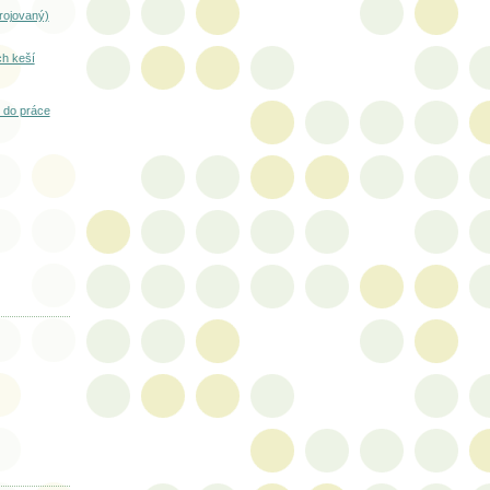
krojovaný)
ch keší
do práce