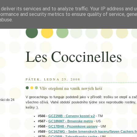
deliver its services and to analyze traffic. Your IP address and 
formance and security metrics to ensure quality of service, gen
abuse.
Les Coccinelles
PÁTEK, LEDNA 25, 2008
Vliv oteplení na vznik nových keší
V geocachingu to funguje podobně jako v přírodě: trošku se oteplí a zač
ráci do 24
všechno ožívá. Vlahé období posledního týdne sice neprobudilo rostliny, 
kešky :).
#566 -
GCZ2MB - Cerveny kostel v.2
- TM
#567 -
GC18NM7 - Brnenske metro
- US
#568 -
GC17BH8 - Pozemkove upravy
- UM
#569 -
GC16ZWG - Sedm brnenskych kaceru/Seven Cachers f
#570 -
GCV3RP - Zahradkarska cache
- UM