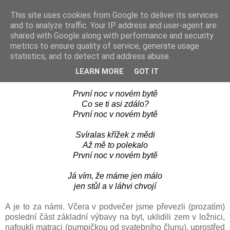
This site uses cookies from Google to deliver its services
Les Coccinelles
and to analyze traffic. Your IP address and user-agent are
shared with Google along with performance and security
metrics to ensure quality of service, generate usage
statistics, and to detect and address abuse.
pondělí, října 20, 2008
První noc v novém bytě
LEARN MORE
GOT IT
První noc v novém bytě
Co se ti asi zdálo?
První noc v novém bytě
Svíralas křížek z mědi
Až mě to polekalo
První noc v novém bytě
Já vím, že máme jen málo
jen stůl a v láhvi chvojí
A je to za námi. Včera v podvečer jsme převezli (prozatím)
poslední část základní výbavy na byt, uklidili zem v ložnici,
nafoukli matraci (pumpičkou od svatebního člunu), uprostřed