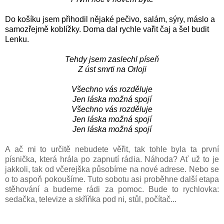
Do košíku jsem přihodil nějaké pečivo, salám, sýry, máslo a
samozřejmě koblížky. Doma dal rychle vařit čaj a šel budit
Lenku.
Tehdy jsem zaslechl píseň
Z úst smrti na Orloji
Všechno vás rozděluje
Jen láska možná spojí
Všechno vás rozděluje
Jen láska možná spojí
Jen láska možná spojí
A ač mi to určitě nebudete věřit, tak tohle byla ta první
písnička, která hrála po zapnutí rádia. Náhoda? Ať už to je
jakkoli, tak od včerejška působíme na nové adrese. Nebo se
o to aspoň pokoušíme. Tuto sobotu asi proběhne další etapa
stěhování a budeme rádi za pomoc. Bude to rychlovka:
sedačka, televize a skříňka pod ni, stůl, počítač...