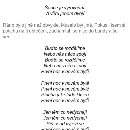
Šance je vyrovnaná
A věru jenom dvojí
Ráno bylo jiné než obvykle. Muselo být jiné. Pokusil jsem si
potichu najít oblečení, zachumlal jsem se do bundy a šel
ven.
Buďto se rozdělíme
Nebo nás něco spojí
Buďto se rozdělíme
Nebo nás něco spojí
První noc v novém bytě
První noc v novém bytě
První noc v novém bytě
Plachá jak stádo klisen
První noc v novém bytě
Jen těm co nedýchají
Jen těm co nedýchají
Prý osud vyjeví se
První noc v novém bytě