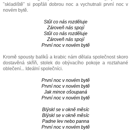
"skladiště" si popřáli dobrou noc a vychutnali první noc v
novém bytě.
Stůl co nás rozděluje
Zároveň nás spojí
Stůl co nás rozděluje
Zároveň nás spojí
První noc v novém bytě
Kromě spousty balíků a krabic nám dělala společnost skoro
dostavěná skříň, stolek do obývacího pokoje a roztahané
oblečení... Ideální společníci.
První noc v novém bytě
První noc v novém bytě
Jak mince ošoupaná
První noc v novém bytě
Blýskl se v okně měsíc
Blýskl se v okně měsíc
Padne lev nebo panna
První noc v novém bytě