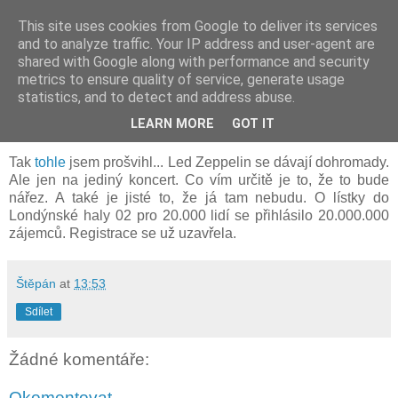
This site uses cookies from Google to deliver its services
Les Coccinelles
and to analyze traffic. Your IP address and user-agent are
shared with Google along with performance and security
metrics to ensure quality of service, generate usage
statistics, and to detect and address abuse.
pátek, září 21, 2007
Ja chci takýýýýý
LEARN MORE
GOT IT
Tak
tohle
jsem prošvihl... Led Zeppelin se dávají dohromady.
Ale jen na jediný koncert. Co vím určitě je to, že to bude
nářez. A také je jisté to, že já tam nebudu. O lístky do
Londýnské haly 02 pro 20.000 lidí se přihlásilo 20.000.000
zájemců. Registrace se už uzavřela.
Štěpán
at
13:53
Sdílet
Žádné komentáře:
Okomentovat