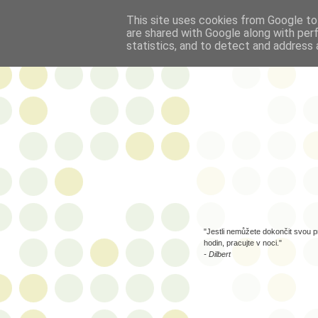
This site uses cookies from Google to 
are shared with Google along with per
statistics, and to detect and address 
"Jestli nemůžete dokončit svou p
hodin, pracujte v noci."
- Dilbert