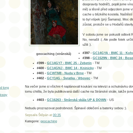
doopravdy hodně!), popili jsme vín
mě) a těsně před odjezdem jsme vy
cache u blízkého kostela. Naštěst
to byl vtípek (prý Šamana). Moc d
zůstat, protože se u Hodaňů slavil
V sobotu jsme se pokusili odlovi
No, nenašli :(. Ale podle fotek urč
užili :).
#397 -
GC14GYA - BMC 11 - Koh
geocaching (stránská)
#398 -
GC1529N - BMC 24 - Bos
#399 -
GC14GY7 - BMC 25 - Zebetin
- TM
#400 -
GC14GNJ - BMC 14 - Kninicky
- TM
#401 -
GCWTM8 - Nuda v Brne
- TM
#402 -
GCY14G - Svratka - Vrbovec
- TM
Na večer jsme si všichni 4 naplánovali koukání na televizi a ochutnávku d
nd long
tomu chtěla, že byla publikovaná další cache na Stránské skále, takže jsme 
rkway
#403 -
GC16263 - Stránská skála UP & DOWN
- US
Nebudu prozrazovat podrobnosti. Špinavé oblečení a baterky sebou :).
Sepsal/a Štěpán
at
00:35
Kategorie:
geocaching