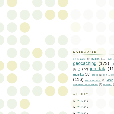
KATEGORIE
bydlení
(10)
až si zase
(5)
dvbt
geocaching
(173)
h
jen tak
(11
it
(72)
(1)
muzika
(33)
práce
(3)
ssh
(1)
ub
(116)
video
vaření/pečení
(5)
windows home server
(3)
ztracení
(
ARCHIV
►
2017
(1)
►
2015
(1)
►
2014
(1)