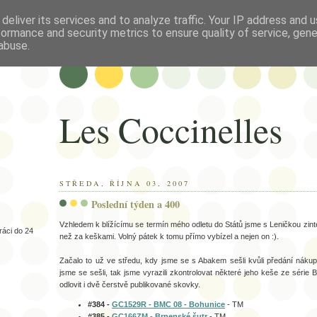
deliver its services and to analyze traffic. Your IP address and 
formance and security metrics to ensure quality of service, gen
abuse.
Les Coccinelles
STŘEDA, ŘÍJNA 03, 2007
Poslední týden a 400
Vzhledem k blížícímu se termín mého odletu do Států jsme s Leničkou zinten
ráci do 24
než za keškami. Volný pátek k tomu přímo vybízel a nejen on :).
Začalo to už ve středu, kdy jsme se s Abakem sešli kvůli předání nákup
jsme se sešli, tak jsme vyrazili zkontrolovat některé jeho keše ze séri
odlovit i dvě čerstvě publikované skovky.
#384 -
GC1529R - BMC 08 - Bohunice
- TM
#385 -
GC166ZM - Brnenské šutr
- TM