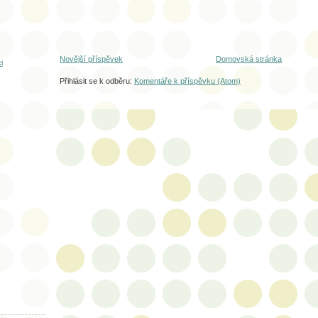
Novější příspěvek
Domovská stránka
i
Přihlásit se k odběru:
Komentáře k příspěvku (Atom)