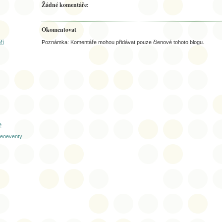
Žádné komentáře:
Okomentovat
ří
Poznámka: Komentáře mohou přidávat pouze členové tohoto blogu.
e
 geoeventy