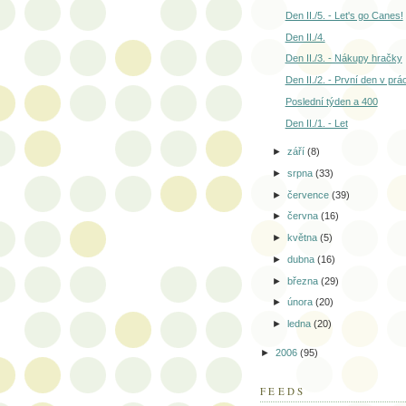
Den II./5. - Let's go Canes!
Den II./4.
Den II./3. - Nákupy hračky
Den II./2. - První den v prác
Poslední týden a 400
Den II./1. - Let
►
září
(8)
►
srpna
(33)
►
července
(39)
►
června
(16)
►
května
(5)
►
dubna
(16)
►
března
(29)
►
února
(20)
►
ledna
(20)
►
2006
(95)
FEEDS