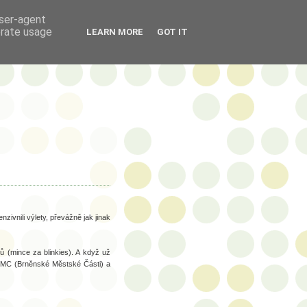
user-agent
erate usage
LEARN MORE
GOT IT
zivnili výlety, převážně jak jinak
ů (mince za blinkies). A když už
e BMC (Brněnské Městské Části) a