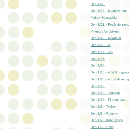
Den II./23.
Den II./22. - Meadowmont
Máša = Matsushita
Den II./21. - Posily do zámo
Víkend s Aerobikem
Den II./20. - Akvárium
Den II./18.-19.
Den II./17. - 300
Den II./17.
Den II./16.
Den II./15. - iPod & Luggag
Den II./13.-14. - Podzimní
Den II./12.
Den II./11. - Luggage
Den II./10. - Firemní akce
Den II./9. - Trolley
Den II./8. - Ručníky
Den II./7. - Kure Beach
Den II./6. - Hotel