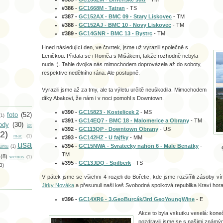
#386 -
GC1668M - Tatran
- TS
#387 -
GC152AX - BMC 09 - Stary Liskovec
- TM
#388 -
GC152AJ - BMC 10 - Novy Liskovec
- TM
#389 -
GC14GNR - BMC 13 - Bystrc
- TM
Hned následující den, ve čtvrtek, jsme už vyrazili společně s
Leničkou. Přidala se i Romča s Mišákem, takže rozhodně nebyla
nuda :). Tahle dvojka nás mimochodem doprovázela až do soboty,
respektive nedělního rána. Ale postupně.
Vyrazili jsme až za tmy, ale ta výletu určitě neuškodila. Mimochodem
díky Abakovi, že nám i v noci pomohl s Downtown.
#390 -
GC15823 - Kostelicek 2
- MS
foto
(52)
(1)
#391 -
GC14EQ7 - BMC 18 - Malomerice a Obrany
- TM
ody
(30)
iot
#392 -
GC113QP - Downtown Obrany
- US
2)
mac
(1)
#393 -
GC142HZ - U fajfky
- MM
usa
#394 -
GC15NWA - Svratecky nahon 6 - Male Benatky
-
untu
(1)
TM
(8)
wemos
(1)
#395 -
GC13JDQ - Spilberk
- TS
3)
V pátek jsme se všichni 4 rozjeli do Bořetic, kde jsme rozšířili zásoby ví
Jirky Nováka
a přesunuli naši keš Svobodná spolková republika Kraví hora
#396 -
GC14XR6 - 3.GeoBurcák/3rd GeoYoungWine
- E
Akce to byla vskutku veselá: kone
pozdravili jsme se s našimi známým