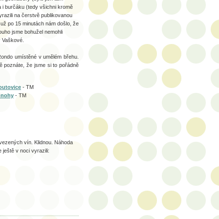
a i burčáku (tedy všichni kromě
razili na čerstvě publikovanou
í už po 15 minutách nám došlo, že
louho jsme bohužel nemohli
y Vaškové.
t Rondo umístěné v umělém břehu.
itě poznáte, že jsme si to pořádně
outovice
- TM
onohy
- TM
ovezených vín. Klidnou. Náhoda
ještě v noci vyrazili: