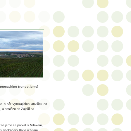
geocaching (rondo, bmc)
na o pár vynikajících lahviček od
, a posléze do Zaječí na
čně jsme se potkali s Mitákem,
i geokačery (bylo jich tam