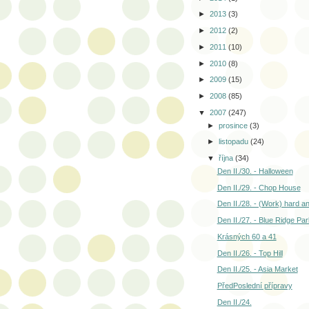
►
2013
(3)
►
2012
(2)
►
2011
(10)
►
2010
(8)
►
2009
(15)
►
2008
(85)
▼
2007
(247)
►
prosince
(3)
►
listopadu
(24)
▼
října
(34)
Den II./30. - Halloween
Den II./29. - Chop House
Den II./28. - (Work) hard a
Den II./27. - Blue Ridge Pa
Krásných 60 a 41
Den II./26. - Top Hill
Den II./25. - Asia Market
PředPoslední přípravy
Den II./24.